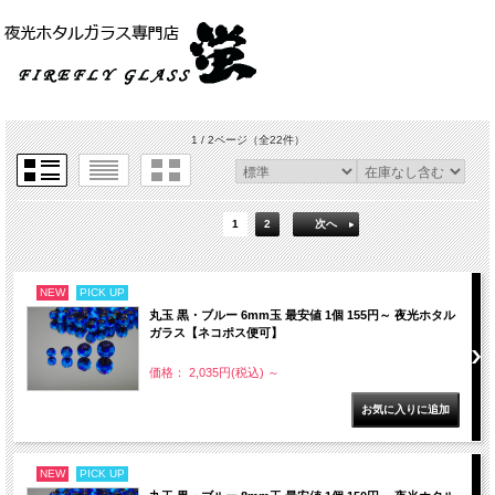
1 / 2ページ
（全22件）
1
2
次へ
NEW
PICK UP
丸玉 黒・ブルー 6mm玉 最安値 1個 155円～ 夜光ホタル
ガラス【ネコポス便可】
価格： 2,035円(税込)
～
NEW
PICK UP