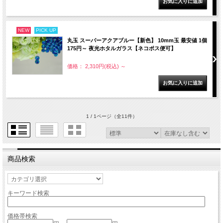
NEW
PICK UP
丸玉 スーパーアクアブルー【新色】 10mm玉 最安値 1個
175円～ 夜光ホタルガラス【ネコポス便可】
価格： 2,310円(税込)
～
1 / 1ページ
（全11件）
商品検索
キーワード検索
価格帯検索