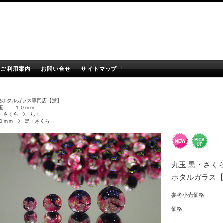
ご利用案内
お問い合せ
サイトマップ
光ホタルガラス専門店【蛍】
玉
１０ｍｍ
・さくら
丸玉
０ｍｍ
黒・さくら
丸玉 黒・さくら 
ホタルガラス
参考小売価格:
価格: