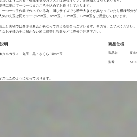
で蛍のように光る「夜光ホタルガラス」は弊社オリジナル商品となっております。
提携工場にて一つ一つまごころを込めてお作りしております。
、一つ一つ手作業で作っている為、同じサイズでも若干大きさが異なっていたり模様部分が
人気の丸玉は同カラーで6mm玉、8mm玉、10mm玉、12mm玉をご用意しております。
面上と実物では多少色具合が異なって見える場合もございます。その旨、ご了承ください。
さなお子様の手に届かない所に保管し誤飲などに充分ご注意下さい。
説明
商品仕様
製品名:
夜光
ホタルガラス 丸玉 黒・さくら 10mm玉
型番:
A10
イズはこのようになっております。