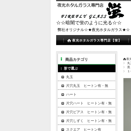
☆☆暗闇で蛍のように光る☆☆
弊社オリジナル☆★夜光ホタルガラス★☆
夜光ホタルガラス専門店【蛍】
商品カテゴリ
夜
丸
黒
形で選ぶ
１
丸玉
片穴丸玉 ヒートン有・無
ハート
片穴ハート ヒートン有・無
片穴ピアス ヒートン有・無
片穴しずく ヒートン有・無
スクエア ヒートン有