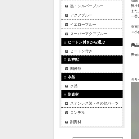
暗闇
黒・シルバーブルー
弊社
また
アクアブルー
一番
イエローブルー
※画
※小
スーパーアクアブルー
ヒートン付きから選ぶ
商品
ヒートン付き
夜光
四神獣
四神獣
水晶
各サ
水晶
副資材
ステンレス製・その他パーツ
ロンデル
副資材