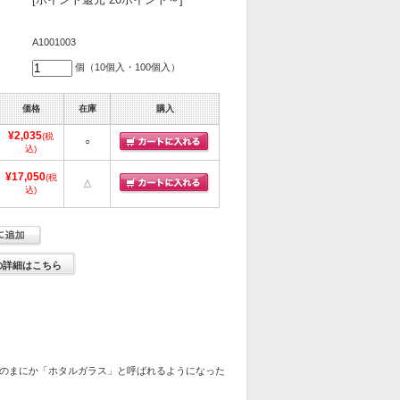
A1001003
個（10個入・100個入）
価格
在庫
購入
¥2,035
(税
○
込)
¥17,050
(税
△
込)
の詳細はこちら
のまにか「ホタルガラス」と呼ばれるようになった