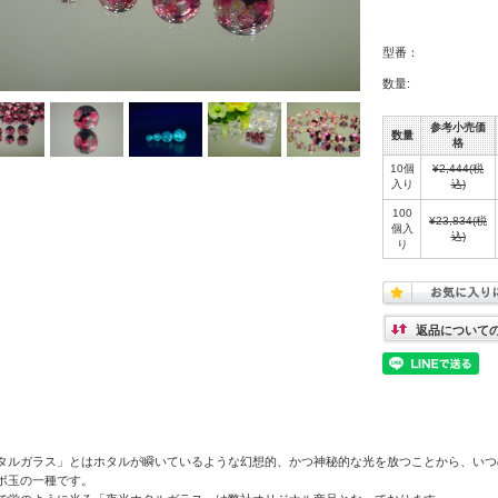
型番：
数量:
参考小売価
数量
格
10個
¥2,444
(税
入り
込)
100
¥23,834
(税
個入
込)
り
返品について
タルガラス」とはホタルが瞬いているような幻想的、かつ神秘的な光を放つことから、いつ
ボ玉の一種です。