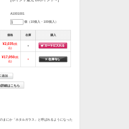
A1001001
個（10個入・100個入）
価格
在庫
購入
¥2,035
(税
○
込)
¥17,050
(税
×
込)
の詳細はこちら
のまにか「ホタルガラス」と呼ばれるようになった