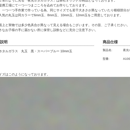
で蛍のように光る「夜光ホタルガラス」は弊社オリジナル商品となっております。
提携工場にて一つ一つまごころを込めてお作りしております。
、一つ一つ手作業で作っている為、同じサイズでも若干大きさが異なっていたり模様部分が
人気の丸玉は同カラーで6mm玉、8mm玉、10mm玉、12mm玉をご用意しております。
面上と実物では多少色具合が異なって見える場合もございます。その旨、ご了承ください。
さなお子様の手に届かない所に保管し誤飲などに充分ご注意下さい。
説明
商品仕様
製品名:
夜光
ホタルガラス 丸玉 黒・スーパーブルー 10mm玉
型番:
A10
イズはこのようになっております。