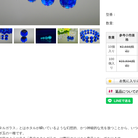
型番：
数量:
参考小売価
数量
格
10個
¥2,444
(税
入り
込)
100
¥23,834
(税
個入
込)
り
返品について
タルガラス」とはホタルが瞬いているような幻想的、かつ神秘的な光を放つことから、いつ
ボ玉の一種です。