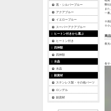
暗闇
黒・シルバーブルー
弊社
また
アクアブルー
一番
イエローブルー
※画
※小
スーパーアクアブルー
ヒートン付きから選ぶ
商品
ヒートン付き
夜光
四神獣
四神獣
水晶
各サ
水晶
副資材
ステンレス製・その他パーツ
ロンデル
副資材