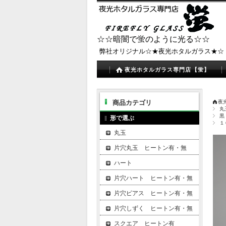
☆☆暗闇で蛍のように光る☆☆
弊社オリジナル☆★夜光ホタルガラス★☆
夜光ホタルガラス専門店【蛍】
商品カテゴリ
夜
丸
黒
形で選ぶ
１
丸玉
片穴丸玉 ヒートン有・無
ハート
片穴ハート ヒートン有・無
片穴ピアス ヒートン有・無
片穴しずく ヒートン有・無
スクエア ヒートン有