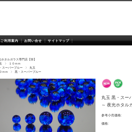
ご利用案内
お問い合せ
サイトマップ
光ホタルガラス専門店【蛍】
玉
１０ｍｍ
・スーパーブルー
丸玉
０ｍｍ
黒・スーパーブルー
丸玉 黒・スーパ
～ 夜光ホタル
参考小売価格:
価格: