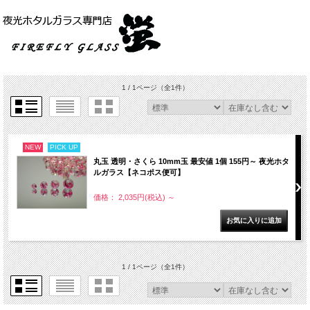
1 / 1ページ
（全1件）
NEW
PICK UP
丸玉 透明・さくら 10mm玉 最安値 1個 155円～ 夜光ホタ
ルガラス【ネコポス便可】
価格： 2,035円(税込)
～
1 / 1ページ
（全1件）