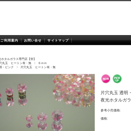
ご利用案内
お問い合せ
サイトマップ
光ホタルガラス専門店【蛍】
穴丸玉 ヒートン有・無
６ｍｍ
明・ピンク
片穴丸玉 ヒートン有・無
片穴丸玉 透明・
夜光ホタルガ
参考小売価格:
価格: