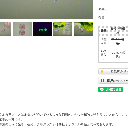
型番：
数量:
参考小売価
数量
格
10個
¥2,444
(税
入り
込)
100
¥23,834
(税
個入
込)
り
返品について
タルガラス」とはホタルが瞬いているような幻想的、かつ神秘的な光を放つことから、いつ
ボ玉の一種です。
で蛍のように光る「夜光ホタルガラス」は弊社オリジナル商品となっております。