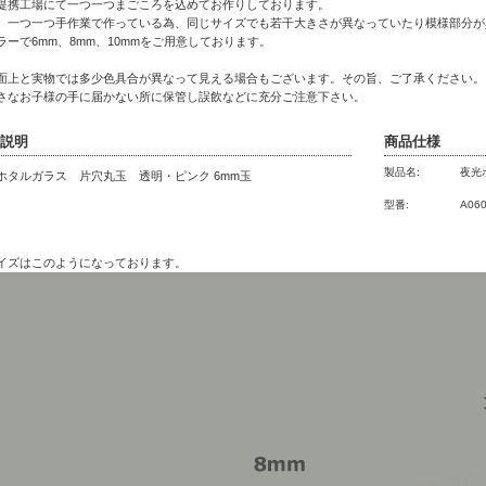
提携工場にて一つ一つまごころを込めてお作りしております。
、一つ一つ手作業で作っている為、同じサイズでも若干大きさが異なっていたり模様部分が
ラーで6mm、8mm、10mmをご用意しております。
面上と実物では多少色具合が異なって見える場合もございます。その旨、ご了承ください。
さなお子様の手に届かない所に保管し誤飲などに充分ご注意下さい。
説明
商品仕様
製品名:
夜光
ホタルガラス 片穴丸玉 透明・ピンク 6mm玉
型番:
A06
イズはこのようになっております。