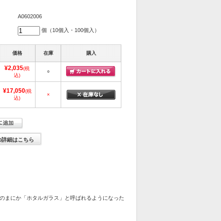
A0602006
個（10個入・100個入）
価格
在庫
購入
¥2,035
(税
○
込)
¥17,050
(税
×
込)
の詳細はこちら
のまにか「ホタルガラス」と呼ばれるようになった