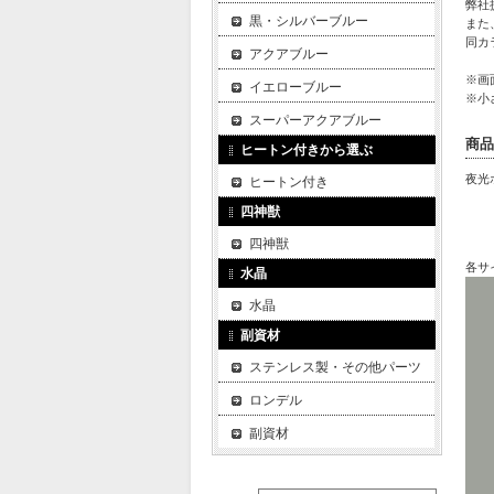
弊社
黒・シルバーブルー
また
同カ
アクアブルー
※画
イエローブルー
※小
スーパーアクアブルー
商品
ヒートン付きから選ぶ
夜光
ヒートン付き
四神獣
四神獣
各サ
水晶
水晶
副資材
ステンレス製・その他パーツ
ロンデル
副資材