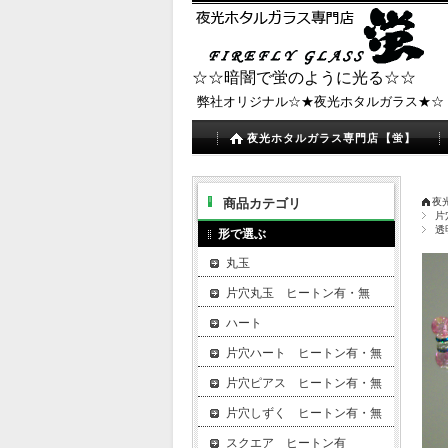
☆☆暗闇で蛍のように光る☆☆
弊社オリジナル☆★夜光ホタルガラス★☆
夜光ホタルガラス専門店【蛍】
商品カテゴリ
夜
片
透
形で選ぶ
丸玉
片穴丸玉 ヒートン有・無
ハート
片穴ハート ヒートン有・無
片穴ピアス ヒートン有・無
片穴しずく ヒートン有・無
スクエア ヒートン有