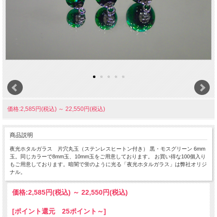
価格:2,585円(税込)
～
22,550円(税込)
商品説明
夜光ホタルガラス 片穴丸玉（ステンレスヒートン付き） 黒・モスグリーン 6mm
玉。同じカラーで8mm玉、10mm玉をご用意しております。 お買い得な100個入り
もご用意しております。暗闇で蛍のように光る「夜光ホタルガラス」は弊社オリジ
ナル。
価格:
2,585円
(税込)
～
22,550円
(税込)
[ポイント還元 25ポイント～]