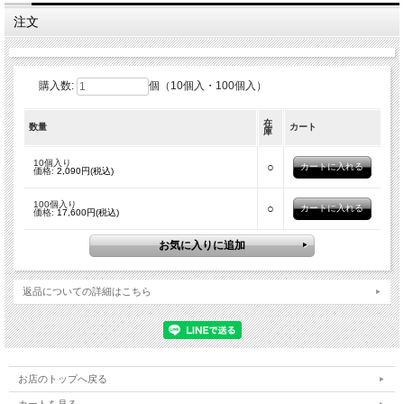
注文
購入数:
個（10個入・100個入）
在
数量
カート
庫
10個入り
○
価格:
2,090円(税込)
100個入り
○
価格:
17,600円(税込)
返品についての詳細はこちら
お店のトップへ戻る
カートを見る