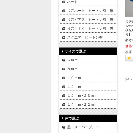
ハート
片穴ハート ヒートン有・無
片穴ピアス ヒートン有・無
片穴
12m
片穴しずく ヒートン有・無
夜光
可】
スクエア ヒートン有
参考
価格:
サイズで選ぶ
在庫 
６ｍｍ
８ｍｍ
１０ｍｍ
2件
１２ｍｍ
１２ｍｍ×２３ｍｍ
１４ｍｍ×２２ｍｍ
色で選ぶ
黒・スーパーブルー