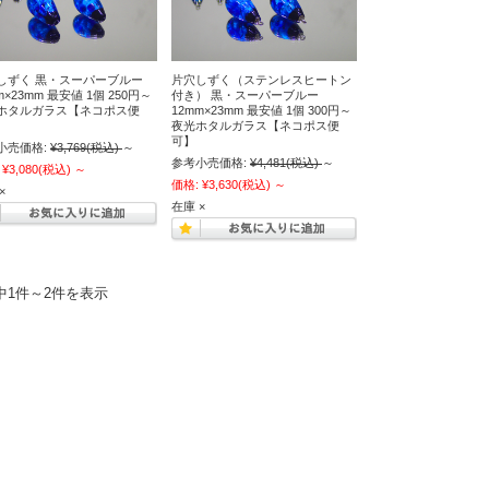
しずく 黒・スーパーブルー
片穴しずく（ステンレスヒートン
m×23mm 最安値 1個 250円～
付き） 黒・スーパーブルー
ホタルガラス【ネコポス便
12mm×23mm 最安値 1個 300円～
夜光ホタルガラス【ネコポス便
可】
小売価格:
¥3,769
(税込)
～
参考小売価格:
¥4,481
(税込)
～
¥3,080
(税込)
～
価格:
¥3,630
(税込)
～
×
在庫 ×
中1件～2件を表示