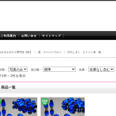
ご利用案内
お問い合せ
サイトマップ
光ホタルガラス専門店【蛍】
黒・スーパーブルー
片穴しずく ヒートン有・無
切替：
並び順：
在庫：
中1件～2件を表示
商品一覧