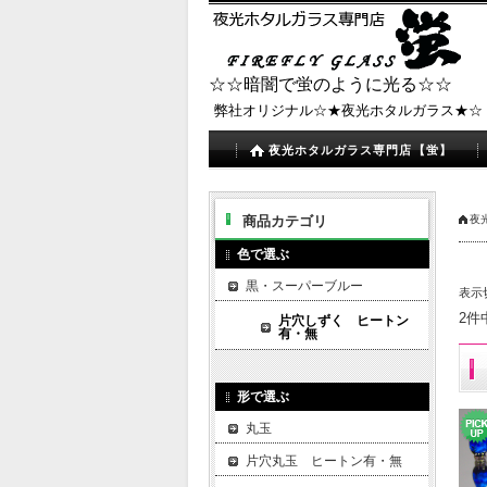
☆☆暗闇で蛍のように光る☆☆
弊社オリジナル☆★夜光ホタルガラス★☆
夜光ホタルガラス専門店【蛍】
商品カテゴリ
夜
色で選ぶ
黒・スーパーブルー
表示
2件
片穴しずく ヒートン
有・無
形で選ぶ
丸玉
片穴丸玉 ヒートン有・無