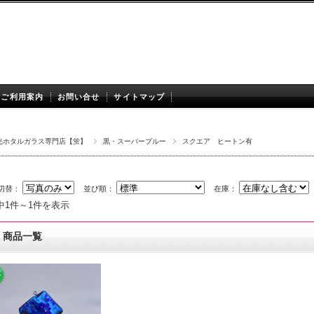
ご利用案内
お問い合せ
サイトマップ
光ホタルガラス専門店【蛍】
黒・スーパーブルー
スクエア ヒートン有
切替：
並び順：
在庫：
中1件～1件を表示
商品一覧