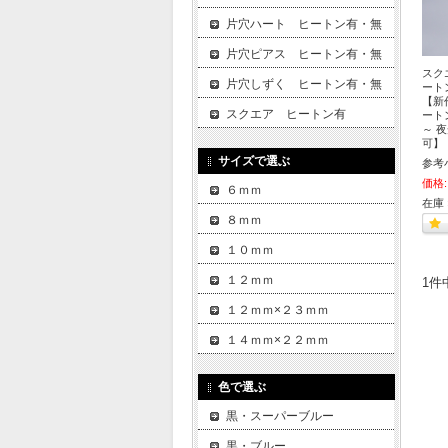
片穴ハート ヒートン有・無
片穴ピアス ヒートン有・無
スク
片穴しずく ヒートン有・無
ート
【新作
スクエア ヒートン有
ート
～ 
可】
サイズで選ぶ
参考
価格:
６ｍｍ
在庫 
８ｍｍ
１０ｍｍ
１２ｍｍ
1件
１２ｍｍ×２３ｍｍ
１４ｍｍ×２２ｍｍ
色で選ぶ
黒・スーパーブルー
黒・ブルー