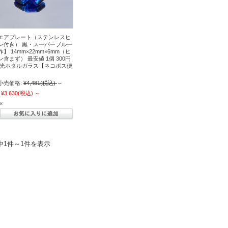
エアプレート（ステンレスヒ
ン付き） 黒・スーパーブルー
】 14mm×22mm×6mm（ヒ
ン含まず） 最安値 1個 300円
夜光ホタルガラス【ネコポス便
小売価格:
¥4,481
(税込)
～
¥3,630
(税込)
～
×
中1件～1件を表示