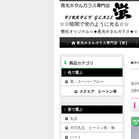
☆☆暗闇で蛍のように光る☆☆
弊社オリジナル☆★夜光ホタルガラス★☆
夜光ホタルガラス専門店【蛍】
商品カテゴリ
夜
色で選ぶ
黒・スーパーブルー
表示
1件
スクエア ヒートン有
形で選ぶ
丸玉
片穴丸玉 ヒートン有・無
ハート